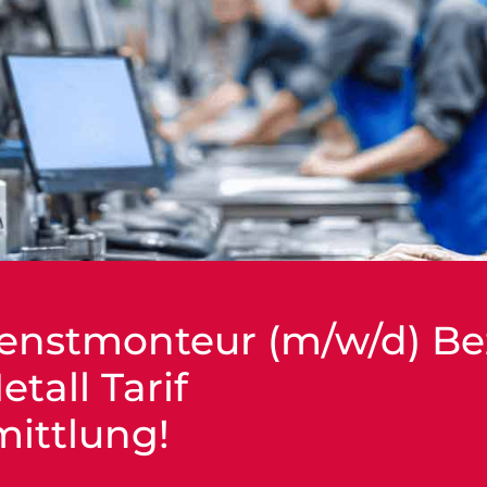
enstmonteur (m/w/d) B
tall Tarif
mittlung!