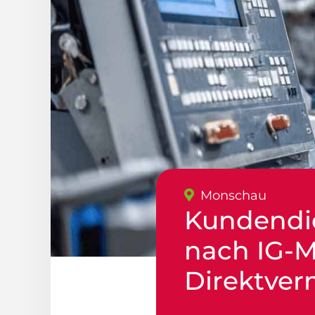
Monschau
Kundendi
nach IG-Me
Direktver