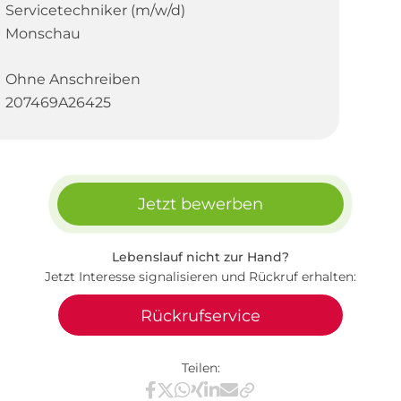
Servicetechniker (m/w/d)
Monschau
Ohne Anschreiben
207469A26425
Jetzt bewerben
Lebenslauf nicht zur Hand?
Jetzt Interesse signalisieren und Rückruf erhalten:
Rückrufservice
Teilen:
Teilen via Facebook
Teilen via X / Twitter
Teilen via WhatsApp
Teilen via Xing
Teilen via LinkedIn
Teilen via E-Mail