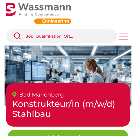
Bad Marienberg
Konstrukteur/in (m/w/d)
Stahlbau