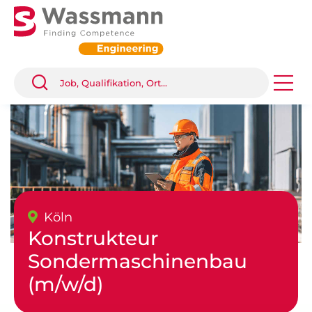
Köln
Konstrukteur
Sondermaschinenbau
(m/w/d)