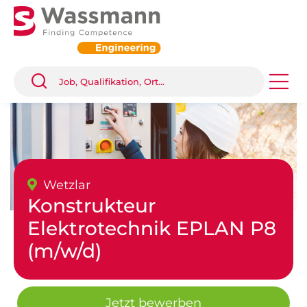
Wetzlar
Konstrukteur
Elektrotechnik EPLAN P8
(m/w/d)
Jetzt bewerben