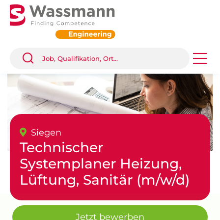
Siegen
Technischer
Systemplaner Heizung,
Lüftung, Sanitär (m/w/d)
Jetzt bewerben