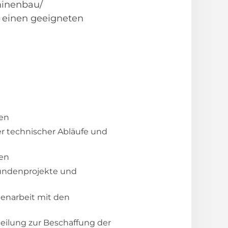
hinenbau/
, einen geeigneten
gen
r technischer Abläufe und
nen
Kundenprojekte und
enarbeit mit den
ilung zur Beschaffung der