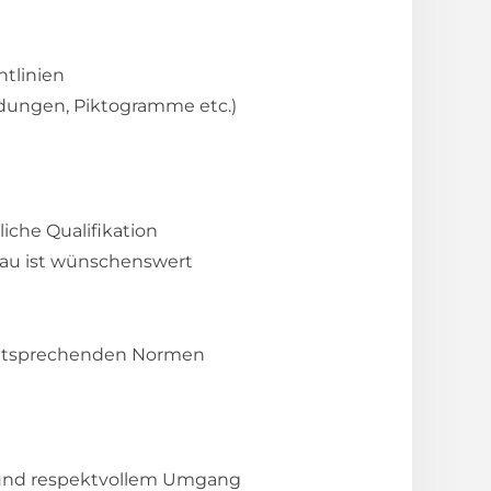
tlinien
ldungen, Piktogramme etc.)
che Qualifikation
bau ist wünschenswert
 entsprechenden Normen
n und respektvollem Umgang