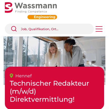
Hennef
Technischer Redakteur
(m/w/d)
Direktvermittlung!