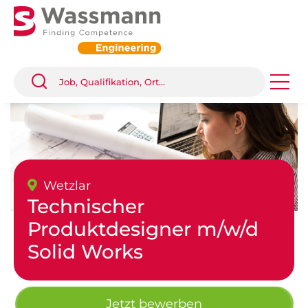
Wetzlar
Technischer
Produktdesigner m/w/d
Solid Works
Jetzt bewerben