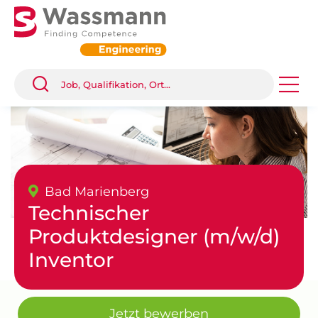
Bad Marienberg
Technischer
Produktdesigner (m/w/d)
Inventor
Jetzt bewerben