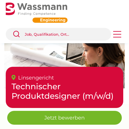
Linsengericht
Technischer
Produktdesigner (m/w/d)
Jetzt bewerben