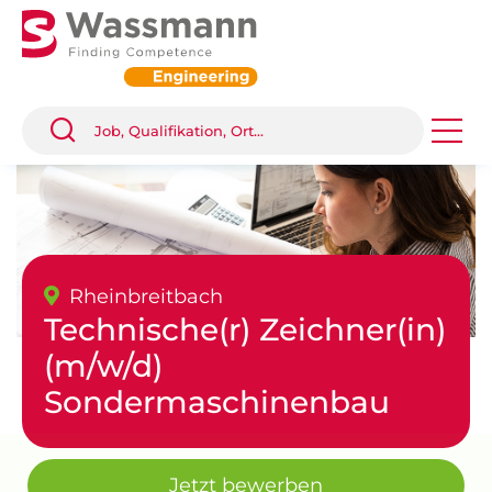
Rheinbreitbach
Technische(r) Zeichner(in)
(m/w/d)
Sondermaschinenbau
Jetzt bewerben