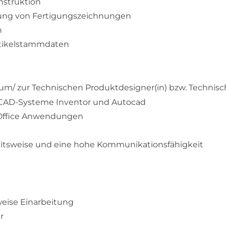
nstruktion
tung von Fertigungszeichnungen
n
rtikelstammdaten
zum/ zur Technischen Produktdesigner(in) bzw. Technisc
CAD-Systeme Inventor und Autocad
-Office Anwendungen
e
eitsweise und eine hohe Kommunikationsfähigkeit
weise Einarbeitung
r