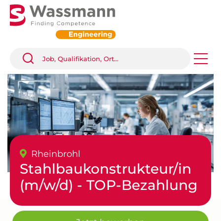
Rheinbrohl
Stahlbaukonstrukteur/in
(m/w/d) - TOP-Bezahlung