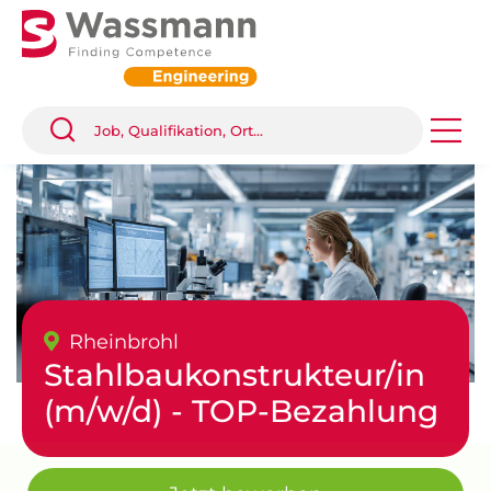
Rheinbrohl
Stahlbaukonstrukteur/in
(m/w/d) - TOP-Bezahlung