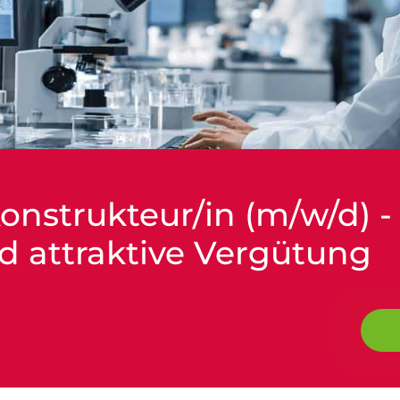
onstrukteur/in (m/w/d) -
d attraktive Vergütung