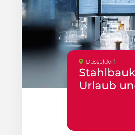
Düsseldorf
Stahlbauk
Urlaub un