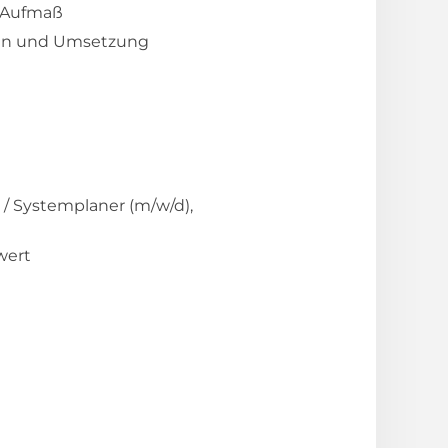
r Aufmaß
en und Umsetzung
/ Systemplaner (m/w/d),
wert