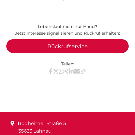
Lebenslauf nicht zur Hand?
Jetzt Interesse signalisieren und Rückruf erhalten:
Rückrufservice
Teilen:
Teilen via Facebook
Teilen via X / Twitter
Teilen via WhatsApp
Teilen via Xing
Teilen via LinkedIn
Teilen via E-Mail
Rodheimer Straße 5
35633 Lahnau