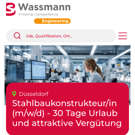
Düsseldorf
Stahlbaukonstrukteur/in
(m/w/d) - 30 Tage Urlaub
und attraktive Vergütung