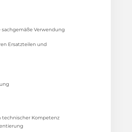
 die sachgemäße Verwendung
n Ersatzteilen und
e
gung
von technischer Kompetenz
ientierung