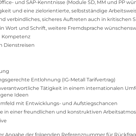
fice- und SAP-Kenntnisse (Module SD, MM und PP wü
igkeit und eine zielorientierte, selbstständige Arbeitswei
verbindliches, sicheres Auftreten auch in kritischen S
in Wort und Schrift, weitere Fremdsprache wünschens
le Kompetenz
n Dienstreisen
tung
ungsgerechte Entlohnung (IG-Metall Tarifvertrag)
nverantwortliche Tätigkeit in einem internationalen Umfe
eigene Ideen
umfeld mit Entwicklungs- und Aufstiegschancen
 in einer freundlichen und konstruktiven Arbeitsatmo
ive
er Angabe der folgenden Referenznummer für Rückfrag