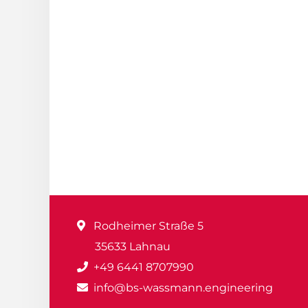
Rodheimer Straße 5
35633 Lahnau
+49 6441 8707990
info@bs-wassmann.engineering