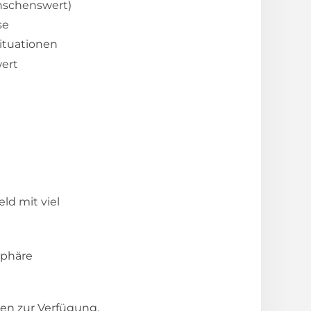
nschenswert)
se
ituationen
wert
ld mit viel
sphäre
en zur Verfügung.