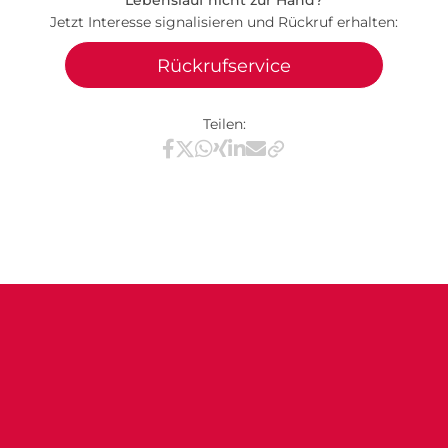
Jetzt Interesse signalisieren und Rückruf erhalten:
Rückrufservice
Teilen:
Teilen via Facebook
Teilen via X / Twitter
Teilen via WhatsApp
Teilen via Xing
Teilen via LinkedIn
Teilen via E-Mail