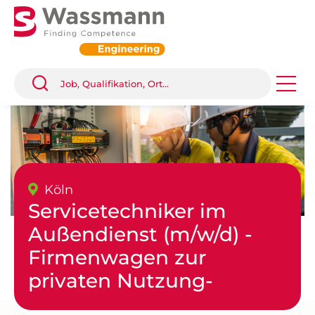
Köln
Servicetechniker im
Außendienst (m/w/d) -
Firmenwagen zur
privaten Nutzung-