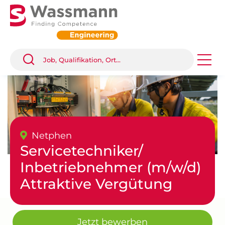
Netphen
Servicetechniker/
Inbetriebnehmer (m/w/d)
Attraktive Vergütung
Jetzt bewerben