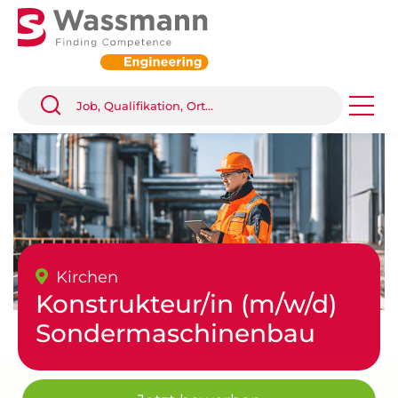
Kirchen
Konstrukteur/in (m/w/d)
Sondermaschinenbau