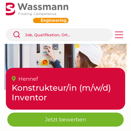
Hennef
Konstrukteur/in (m/w/d)
Inventor
Jetzt bewerben