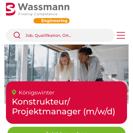
Königswinter
Konstrukteur/
Projektmanager (m/w/d)