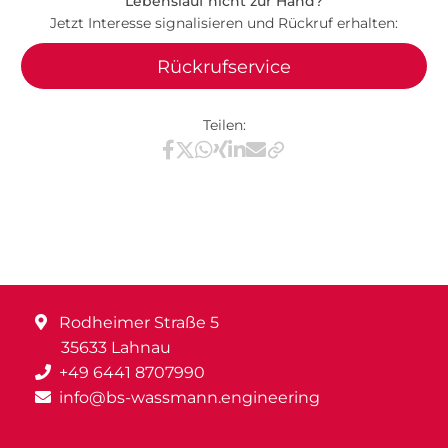
Lebenslauf nicht zur Hand?
Jetzt Interesse signalisieren und Rückruf erhalten:
Rückrufservice
Teilen:
Teilen via Facebook
Teilen via X / Twitter
Teilen via WhatsApp
Teilen via Xing
Teilen via LinkedIn
Teilen via E-Mail
Rodheimer Straße 5
35633 Lahnau
+49 6441 8707990
info@bs-wassmann.engineering