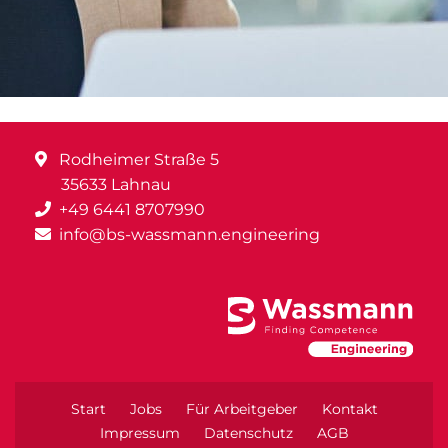
Rodheimer Straße 5
35633 Lahnau
+49 6441 8707990
info@bs-wassmann.engineering
Start
Jobs
Für Arbeitgeber
Kontakt
Impressum
Datenschutz
AGB