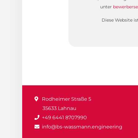
unter
bewerberse
Diese Website i
Rodheimer Straße 5
35633 Lahnau
+49 6441 8707990
info@bs-wassmann.engineering