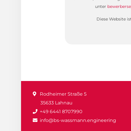
unter
bewerberse
Diese Website i
Rodheimer Straße 5
35633 Lahnau
+49 6441 8707990
info@bs-wassmann.engineering